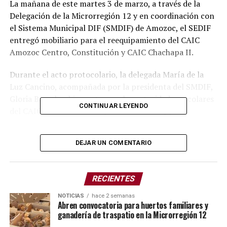
La mañana de este martes 3 de marzo, a través de la
Delegación de la Microrregión 12 y en coordinación con
el Sistema Municipal DIF (SMDIF) de Amozoc, el SEDIF
entregó mobiliario para el reequipamiento del CAIC
Amozoc Centro, Constitución y CAIC Chachapa II.
Durante el acto protocolario, la delegada María de la
Luz Cancino, acompañada por la presidenta del SMDIF,
Gloria Barrales, hizo entrega a las autoridades escolares
CONTINUAR LEYENDO
del CAIC Amozoc Centro (turno matutino) y
Constitución (turno vespertino) de 110 mesas, 220
sillas, seis libreros y seis pizarrones. Este equipamiento
DEJAR UN COMENTARIO
permitirá mejorar las condiciones de aprendizaje en los
salones donde diariamente se atiende a más de 250
niñas y niños de entre 3 y 5 años que cursan el nivel
RECIENTES
preescolar. En el caso del CAIC Chachapa II, se otorgó
un librero para fortalecer sus espacios educativos.
NOTICIAS
hace 2 semanas
Abren convocatoria para huertos familiares y
ganadería de traspatio en la Microrregión 12
La maestra Esther García, responsable del CAIC Amozoc