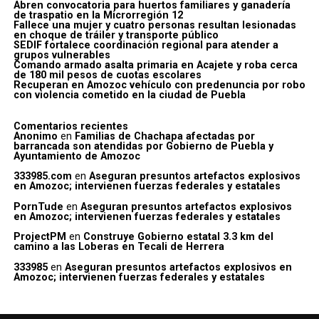
Abren convocatoria para huertos familiares y ganadería
de traspatio en la Microrregión 12
Fallece una mujer y cuatro personas resultan lesionadas
en choque de tráiler y transporte público
SEDIF fortalece coordinación regional para atender a
grupos vulnerables
Comando armado asalta primaria en Acajete y roba cerca
de 180 mil pesos de cuotas escolares
Recuperan en Amozoc vehículo con predenuncia por robo
con violencia cometido en la ciudad de Puebla
Comentarios recientes
Anonimo
en
Familias de Chachapa afectadas por
barrancada son atendidas por Gobierno de Puebla y
Ayuntamiento de Amozoc
333985.com
en
Aseguran presuntos artefactos explosivos
en Amozoc; intervienen fuerzas federales y estatales
PornTude
en
Aseguran presuntos artefactos explosivos
en Amozoc; intervienen fuerzas federales y estatales
ProjectPM
en
Construye Gobierno estatal 3.3 km del
camino a las Loberas en Tecali de Herrera
333985
en
Aseguran presuntos artefactos explosivos en
Amozoc; intervienen fuerzas federales y estatales