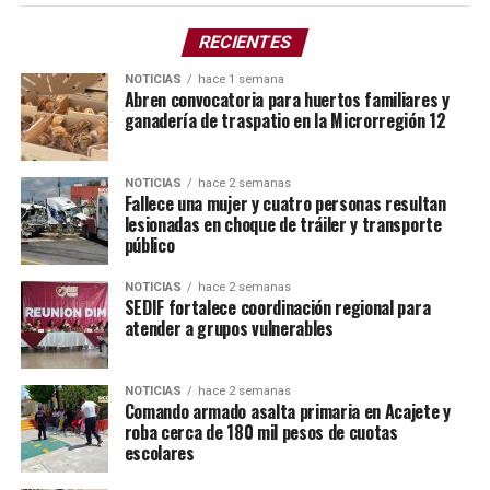
9 Norte
4 Poniente
RECIENTES
Maximiliano Ávila Camacho
NOTICIAS
hace 1 semana
Abren convocatoria para huertos familiares y
12 Oriente
ganadería de traspatio en la Microrregión 12
6 Norte
4 Oriente
NOTICIAS
hace 2 semanas
Fallece una mujer y cuatro personas resultan
lesionadas en choque de tráiler y transporte
8 Norte
público
2 Oriente
NOTICIAS
hace 2 semanas
12 Norte
SEDIF fortalece coordinación regional para
atender a grupos vulnerables
16 de Septiembre
Se exhorta a la población a utilizar rutas alternas,
NOTICIAS
hace 2 semanas
anticipar sus salidas y extremar precauciones para
Comando armado asalta primaria en Acajete y
roba cerca de 180 mil pesos de cuotas
evitar contratiempos durante la realización de este acto
escolares
cívico.