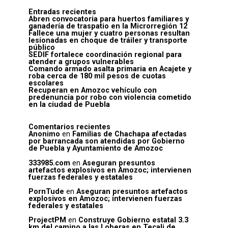
Entradas recientes
Abren convocatoria para huertos familiares y
ganadería de traspatio en la Microrregión 12
Fallece una mujer y cuatro personas resultan
lesionadas en choque de tráiler y transporte
público
SEDIF fortalece coordinación regional para
atender a grupos vulnerables
Comando armado asalta primaria en Acajete y
roba cerca de 180 mil pesos de cuotas
escolares
Recuperan en Amozoc vehículo con
predenuncia por robo con violencia cometido
en la ciudad de Puebla
Comentarios recientes
Anonimo
en
Familias de Chachapa afectadas
por barrancada son atendidas por Gobierno
de Puebla y Ayuntamiento de Amozoc
333985.com
en
Aseguran presuntos
artefactos explosivos en Amozoc; intervienen
fuerzas federales y estatales
PornTude
en
Aseguran presuntos artefactos
explosivos en Amozoc; intervienen fuerzas
federales y estatales
ProjectPM
en
Construye Gobierno estatal 3.3
km del camino a las Loberas en Tecali de