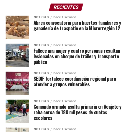
Identificación oficial (INE)
RECIENTES
CURP
NOTICIAS
hace 1 semana
Comprobante de domicilio
Abren convocatoria para huertos familiares y
ganadería de traspatio en la Microrregión 12
Tres propuestas de diseño de fierro marcador
Requisitos para refrendo:
NOTICIAS
hace 1 semana
Fallece una mujer y cuatro personas resultan
lesionadas en choque de tráiler y transporte
Identificación oficial (INE)
público
CURP
NOTICIAS
hace 1 semana
Comprobante de domicilio
SEDIF fortalece coordinación regional para
atender a grupos vulnerables
Constancia de patente de fierro marcador
vigente
NOTICIAS
hace 1 semana
Comando armado asalta primaria en Acajete y
Las y los interesados deberán enviar los documentos al
roba cerca de 180 mil pesos de cuotas
correo: fierros.ganaderos@puebla.gob.mx y acudir a la
escolares
Oficina de la Dirección de Industria y Comercio de Tecali
de Herrera, donde presentarán sus propuestas de
NOTICIAS
hace 1 semana