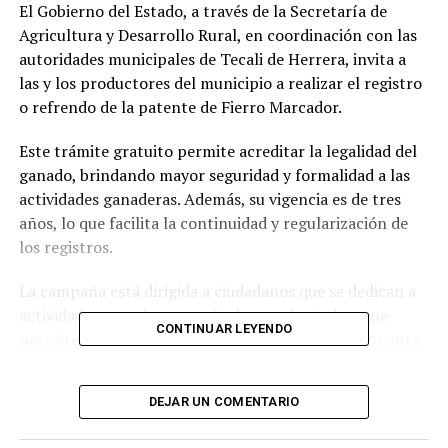
El Gobierno del Estado, a través de la Secretaría de
Agricultura y Desarrollo Rural, en coordinación con las
autoridades municipales de Tecali de Herrera, invita a
las y los productores del municipio a realizar el registro
o refrendo de la patente de Fierro Marcador.
Este trámite gratuito permite acreditar la legalidad del
ganado, brindando mayor seguridad y formalidad a las
actividades ganaderas. Además, su vigencia es de tres
años, lo que facilita la continuidad y regularización de
los registros.
La campaña está dirigida a ciudadanos que se dedican a
actividades ganaderas o apícolas en el estado y que
CONTINUAR LEYENDO
necesiten registrar o refrendar su fierro marcador ante
la autoridad competente.
DEJAR UN COMENTARIO
Requisitos para registro por primera vez: