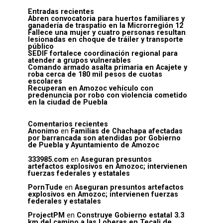
Entradas recientes
Abren convocatoria para huertos familiares y
ganadería de traspatio en la Microrregión 12
Fallece una mujer y cuatro personas resultan
lesionadas en choque de tráiler y transporte
público
SEDIF fortalece coordinación regional para
atender a grupos vulnerables
Comando armado asalta primaria en Acajete y
roba cerca de 180 mil pesos de cuotas
escolares
Recuperan en Amozoc vehículo con
predenuncia por robo con violencia cometido
en la ciudad de Puebla
Comentarios recientes
Anonimo
en
Familias de Chachapa afectadas
por barrancada son atendidas por Gobierno
de Puebla y Ayuntamiento de Amozoc
333985.com
en
Aseguran presuntos
artefactos explosivos en Amozoc; intervienen
fuerzas federales y estatales
PornTude
en
Aseguran presuntos artefactos
explosivos en Amozoc; intervienen fuerzas
federales y estatales
ProjectPM
en
Construye Gobierno estatal 3.3
km del camino a las Loberas en Tecali de