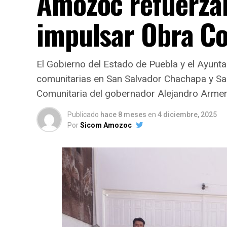
Amozoc refuerzan
impulsar Obra C
El Gobierno del Estado de Puebla y el Ayunt
comunitarias en San Salvador Chachapa y San
Comunitaria del gobernador Alejandro Armenta,
Publicado
hace 8 meses
en
4 diciembre, 2025
Por
Sicom Amozoc