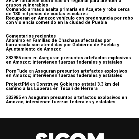
SEDIF fortalece coordinación regional para atender a
grupos vulnerables
Comando armado asalta primaria en Acajete y roba cerca
de 180 mil pesos de cuotas escolares
Recuperan en Amozoc vehículo con predenuncia por robo
con violencia cometido en la ciudad de Puebla
Comentarios recientes
Anonimo
en
Familias de Chachapa afectadas por
barrancada son atendidas por Gobierno de Puebla y
Ayuntamiento de Amozoc
333985.com
en
Aseguran presuntos artefactos explosivos
en Amozoc; intervienen fuerzas federales y estatales
PornTude
en
Aseguran presuntos artefactos explosivos
en Amozoc; intervienen fuerzas federales y estatales
ProjectPM
en
Construye Gobierno estatal 3.3 km del
camino a las Loberas en Tecali de Herrera
333985
en
Aseguran presuntos artefactos explosivos en
Amozoc; intervienen fuerzas federales y estatales