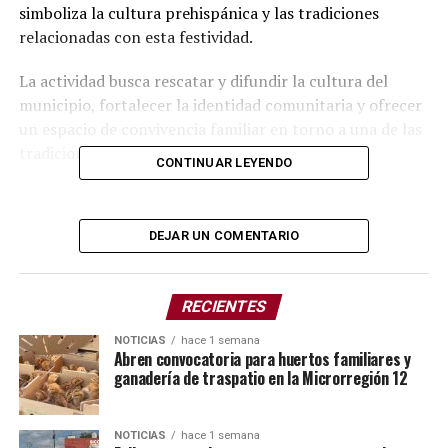
simboliza la cultura prehispánica y las tradiciones
relacionadas con esta festividad.
La actividad busca rescatar y difundir la cultura del
municipio, fortalecer la identidad comunitaria y ofrecer
un espacio de convivencia familiar en torno a una de las
tradiciones más significativas de México.
CONTINUAR LEYENDO
Las calles de Tepatlaxco se llenarán de color, música y
aromas en esta celebración que honra la memoria de
DEJAR UN COMENTARIO
quienes han partido. El desfile se llevará a cabo el
próximo 1 de noviembre.
RECIENTES
El Colectivo Arte y Cultura Dixon extendió la invitación
a la población para disfrutar de este evento y reconocer
NOTICIAS
hace 1 semana
Abren convocatoria para huertos familiares y
la riqueza cultural que distingue a Tepatlaxco de
ganadería de traspatio en la Microrregión 12
Hidalgo.
NOTICIAS
hace 1 semana