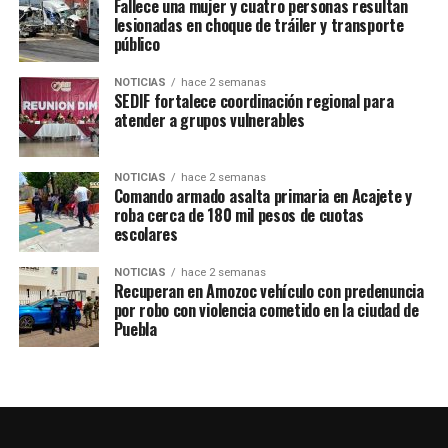
Fallece una mujer y cuatro personas resultan
TEMAS RELACIONADOS
ARTE
CALAVERAS
COLECTIVO
lesionadas en choque de tráiler y transporte
CULTURA
DÍA DE MUERTOS
TEPATLAXCO DE HIDALGO
público
TRADICIÓN
SIGUE CON
NOTICIAS
hace 2 semanas
Explosión por acumulación de gas en Amozoc deja dos
SEDIF fortalece coordinación regional para
atender a grupos vulnerables
personas lesionadas
NO TE PIERDAS
Tecnología agrícola fortalece el campo poblano en
NOTICIAS
hace 2 semanas
Santa Cruz Ajajalpan
Comando armado asalta primaria en Acajete y
roba cerca de 180 mil pesos de cuotas
escolares
NOTICIAS
hace 2 semanas
Recuperan en Amozoc vehículo con predenuncia
por robo con violencia cometido en la ciudad de
Puebla