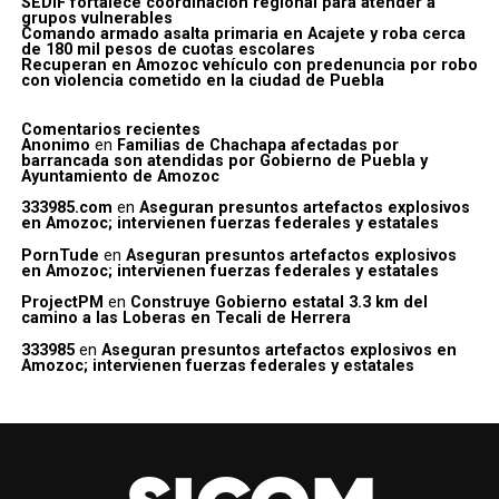
SEDIF fortalece coordinación regional para atender a
grupos vulnerables
Comando armado asalta primaria en Acajete y roba cerca
de 180 mil pesos de cuotas escolares
Recuperan en Amozoc vehículo con predenuncia por robo
con violencia cometido en la ciudad de Puebla
Comentarios recientes
Anonimo
en
Familias de Chachapa afectadas por
barrancada son atendidas por Gobierno de Puebla y
Ayuntamiento de Amozoc
333985.com
en
Aseguran presuntos artefactos explosivos
en Amozoc; intervienen fuerzas federales y estatales
PornTude
en
Aseguran presuntos artefactos explosivos
en Amozoc; intervienen fuerzas federales y estatales
ProjectPM
en
Construye Gobierno estatal 3.3 km del
camino a las Loberas en Tecali de Herrera
333985
en
Aseguran presuntos artefactos explosivos en
Amozoc; intervienen fuerzas federales y estatales