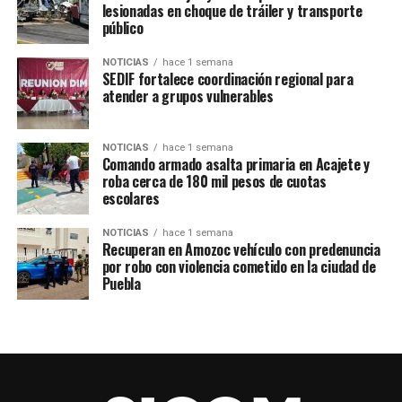
lesionadas en choque de tráiler y transporte
público
NOTICIAS
hace 1 semana
SEDIF fortalece coordinación regional para
atender a grupos vulnerables
NOTICIAS
hace 1 semana
Comando armado asalta primaria en Acajete y
Las brigadas municipales realizaron jornadas de bacheo
roba cerca de 180 mil pesos de cuotas
en colonias como San Miguel, Santo Ángel y La Preciosa,
escolares
con el objetivo de garantizar una mejor circulación y
prevenir accidentes en zonas de alto flujo vehicular.
NOTICIAS
hace 1 semana
Recuperan en Amozoc vehículo con predenuncia
por robo con violencia cometido en la ciudad de
Paralelamente, el área de residuos sólidos continuó con
Puebla
trabajos de limpieza en espacios públicos, entre ellos
calles, parques y barrancas dónde se realizaron labores
de barrido, recolección de desechos y corte de pasto,
buscando ofrecer lugares limpios y seguros.