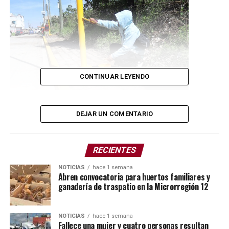
CONTINUAR LEYENDO
DEJAR UN COMENTARIO
Mientras que, el equipo de mantenimiento preventivo
en líneas de drenaje, realizaron trabajos de desazolve en
la infraestructura del Instituto de Capacitación para el
RECIENTES
Trabajo (ICATEP), Jardín de Niños Papalocalli y el
NOTICIAS
hace 1 semana
Bachillerato Francisco I. Madero.
Abren convocatoria para huertos familiares y
ganadería de traspatio en la Microrregión 12
NOTICIAS
hace 1 semana
Fallece una mujer y cuatro personas resultan