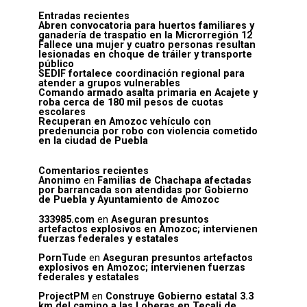
Entradas recientes
Abren convocatoria para huertos familiares y
ganadería de traspatio en la Microrregión 12
Fallece una mujer y cuatro personas resultan
lesionadas en choque de tráiler y transporte
público
SEDIF fortalece coordinación regional para
atender a grupos vulnerables
Comando armado asalta primaria en Acajete y
roba cerca de 180 mil pesos de cuotas
escolares
Recuperan en Amozoc vehículo con
predenuncia por robo con violencia cometido
en la ciudad de Puebla
Comentarios recientes
Anonimo
en
Familias de Chachapa afectadas
por barrancada son atendidas por Gobierno
de Puebla y Ayuntamiento de Amozoc
333985.com
en
Aseguran presuntos
artefactos explosivos en Amozoc; intervienen
fuerzas federales y estatales
PornTude
en
Aseguran presuntos artefactos
explosivos en Amozoc; intervienen fuerzas
federales y estatales
ProjectPM
en
Construye Gobierno estatal 3.3
km del camino a las Loberas en Tecali de