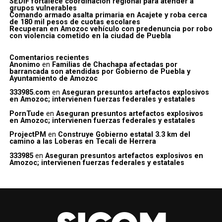
SEDIF fortalece coordinación regional para atender a
grupos vulnerables
Comando armado asalta primaria en Acajete y roba cerca
de 180 mil pesos de cuotas escolares
Recuperan en Amozoc vehículo con predenuncia por robo
con violencia cometido en la ciudad de Puebla
Comentarios recientes
Anonimo
en
Familias de Chachapa afectadas por
barrancada son atendidas por Gobierno de Puebla y
Ayuntamiento de Amozoc
333985.com
en
Aseguran presuntos artefactos explosivos
en Amozoc; intervienen fuerzas federales y estatales
PornTude
en
Aseguran presuntos artefactos explosivos
en Amozoc; intervienen fuerzas federales y estatales
ProjectPM
en
Construye Gobierno estatal 3.3 km del
camino a las Loberas en Tecali de Herrera
333985
en
Aseguran presuntos artefactos explosivos en
Amozoc; intervienen fuerzas federales y estatales