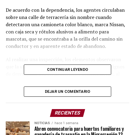
De acuerdo con la dependencia, los agentes circulaban
sobre una calle de terracería sin nombre cuando
detectaron una camioneta color blanco, marca Nissan,
con caja seca y rótulos alusivos a alimento para
mascotas, que se encontraba a la orilla del camino sin
conductor y en aparente estado de abandono.
Al realizar una inspección, los elementos observaron
que la unidad permanecía cerrada y presentaba signos
CONTINUAR LEYENDO
de desvalijamiento en su interior. Posteriormente, al
consultar la matrícula del vehículo a través del Centro
de Control y Comando (C2) de Amozoc, se confirmó que
DEJAR UN COMENTARIO
la placa, correspondiente al estado de Querétaro,
contaba con un reporte de robo vigente.
RECIENTES
Ante esta situación, los agentes aplicaron el protocolo
correspondiente y procedieron a poner el vehículo a
NOTICIAS
hace 1 semana
Abren convocatoria para huertos familiares y
disposición de la autoridad competente, con el objetivo
ganadería de traspatio en la Microrregión 12