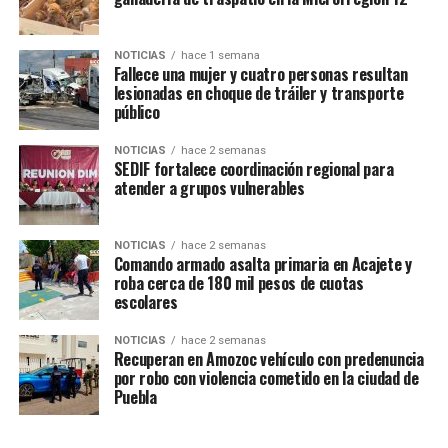
de continuar las investigaciones y realizar los trámites
legales que permitan su devolución a su legítimo
propietario.
NOTICIAS
hace 1 semana
Fallece una mujer y cuatro personas resultan
lesionadas en choque de tráiler y transporte
Con acciones como esta, la Secretaría de Seguridad
público
Ciudadana de Amozoc reafirma su compromiso con la
seguridad y la protección del patrimonio de los
NOTICIAS
hace 2 semanas
SEDIF fortalece coordinación regional para
habitantes del municipio.
atender a grupos vulnerables
TEMAS RELACIONADOS
AMOZOC
CAMIONETA
CAPULAC
NOTICIAS
hace 2 semanas
Comando armado asalta primaria en Acajete y
QUERÉTARO
REPORTE DE ROBO
SEGURIDAD
roba cerca de 180 mil pesos de cuotas
SSC AMOZOC
escolares
SIGUE CON
Acajete impulsa la capacitación de productores
NOTICIAS
hace 2 semanas
ganaderos para fortalecer el sector
Recuperan en Amozoc vehículo con predenuncia
por robo con violencia cometido en la ciudad de
NO TE PIERDAS
Puebla
Tecali de Herrera será sede del Segundo Encuentro
Regional de Cronistas