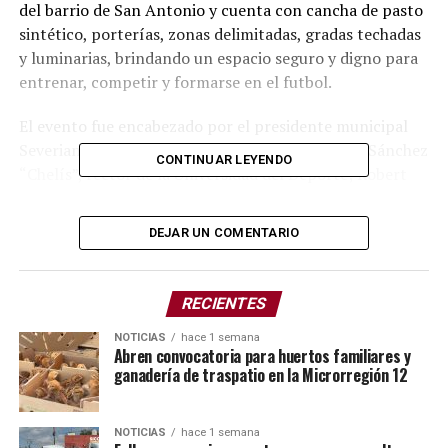
del barrio de San Antonio y cuenta con cancha de pasto
sintético, porterías, zonas delimitadas, gradas techadas
y luminarias, brindando un espacio seguro y digno para
entrenar, competir y formarse en el futbol.
El evento fue encabezado por el presidente municipal
Severiano de la Rosa, acompañado por José Luis Sánchez
CONTINUAR LEYENDO
“Chelís”, rector de la Universidad del Deporte; Robert
Harrington, coordinador de las academias; y el
subsecretario de Deporte, Mauricio García.
DEJAR UN COMENTARIO
El proyecto prevé recibir a 180 niñas, niños y jóvenes,
con seis categorías que van de los 6 a los 18 años. Para
RECIENTES
los más pequeños, de 6 a 9 años, las categorías serán
mixtas; mientras que de 10 a 18 años se dividirán en
NOTICIAS
hace 1 semana
Abren convocatoria para huertos familiares y
rama femenil y varonil.
ganadería de traspatio en la Microrregión 12
Además, se informó que visores deportivos estarán
atentos al talento local, con la posibilidad de integrar a
NOTICIAS
hace 1 semana