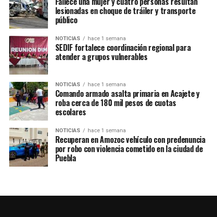
Fallece una mujer y cuatro personas resultan
los jóvenes destacados a la selección de Puebla e incluso,
lesionadas en choque de tráiler y transporte
en un futuro, al equipo profesional.
público
El rector de la Universidad del Deporte, José Luis
NOTICIAS
hace 1 semana
SEDIF fortalece coordinación regional para
Sánchez, destacó el compromiso de las autoridades para
atender a grupos vulnerables
impulsar estas iniciativas:
“Aquí nos tocó, y esta academia es para preparar a todos
NOTICIAS
hace 1 semana
los jóvenes y niños, para que de aquí salgan los
Comando armado asalta primaria en Acajete y
roba cerca de 180 mil pesos de cuotas
profesionales que representen al estado de Puebla”
.
escolares
La Academia iniciará operaciones en la segunda semana
NOTICIAS
hace 1 semana
de septiembre. En breve se publicará la convocatoria
Recuperan en Amozoc vehículo con predenuncia
para nuevas inscripciones. Como parte del impulso
por robo con violencia cometido en la ciudad de
Puebla
estatal, se enviaron uniformes, balones, señaléticas y
artículos de entrenamiento, consolidando a Puebla
como un epicentro del deporte.