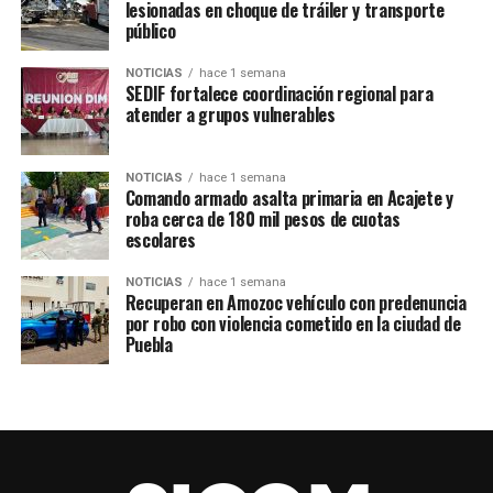
lesionadas en choque de tráiler y transporte
jóvenes y familias puedan convivir, practicar deporte y
público
fortalecer el sentido de comunidad.
NOTICIAS
hace 1 semana
“Gracias gobernador, porque con este programa podemos
SEDIF fortalece coordinación regional para
atender a grupos vulnerables
llegar a diferentes sectores y apoyar en obras que son
para la comunidad”,
señalaron los vecinos, quienes
reconocieron que el proyecto se realiza con
NOTICIAS
hace 1 semana
transparencia y compromiso.
Comando armado asalta primaria en Acajete y
roba cerca de 180 mil pesos de cuotas
escolares
Muy pronto, Apango de Zaragoza contará con un
campo renovado que será símbolo de unidad y
NOTICIAS
hace 1 semana
desarrollo para su población.
Recuperan en Amozoc vehículo con predenuncia
por robo con violencia cometido en la ciudad de
Puebla
TEMAS RELACIONADOS
ACAJETE
AMOZOC
BEISBOL
DEPORTE
PUEBLA
SIGUE CON
En Chachapa se embellecen los espacios públicos con
Obra Comunitaria