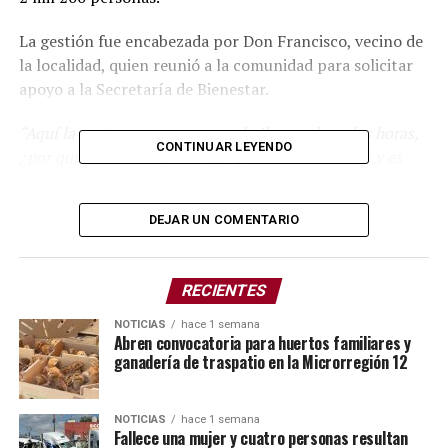
La gestión fue encabezada por Don Francisco, vecino de
la localidad, quien reunió a la comunidad para solicitar
apoyo a la Secretaría de Bienestar.
“Aquí la gente coopera para un baile que dura dos horas,
CONTINUAR LEYENDO
¿por qué no hacerlo para algo que va a durar años y es
para nuestros hijos?”
, expresó.
DEJAR UN COMENTARIO
El proyecto contempla una inversión superior a 200 mil
pesos en materiales como malla ciclónica, tubos PTR,
block y cemento, mientras que la mano de obra es
RECIENTES
cubierta por los propios pobladores. Los trabajos
incluyen la construcción de la barda perimetral, así
NOTICIAS
hace 1 semana
Abren convocatoria para huertos familiares y
como la rehabilitación de gradas y baños.
ganadería de traspatio en la Microrregión 12
Con una extensión de 100 metros cuadrados, el campo
de béisbol dejará atrás la imagen de abandono para
NOTICIAS
hace 1 semana
convertirse en un espacio digno donde niñas, niños,
Fallece una mujer y cuatro personas resultan