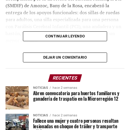
(SMDIF) de Amozoc, Bany de la Rosa, encabezó la
entrega de los apoyos funcionales: dos sillas de ruedas
para adultos, una silla especializada para una persona
con Parálisis Cerebral Infantil (PCI), una andadera y un
bastón, beneficiando a cuatro personas adultas y un
CONTINUAR LEYENDO
menor de edad.
Entre los beneficiarios se encuentra Joaquín Sánchez,
DEJAR UN COMENTARIO
originario de la inspectoría de San Mateo Mendizábal,
quien recibió una silla de ruedas luego que, a causa de
una enfermedad, le fuera amputada parte de un pie.
RECIENTES
Hasta ahora se desplazaba con muletas; sin embargo,
debido a su edad, esta condición dificultaba su movilidad,
NOTICIAS
hace 2 semanas
Abren convocatoria para huertos familiares y
por lo que el nuevo apoyo le permitirá trasladarse con
ganadería de traspatio en la Microrregión 12
mayor seguridad y autonomía.
Durante el evento, María de la Luz Cancino destacó que
NOTICIAS
hace 2 semanas
Fallece una mujer y cuatro personas resultan
estos apoyos se suman a los 70 aparatos ortopédicos
lesionadas en choque de tráiler y transporte
entregados durante el mes de junio en los cinco