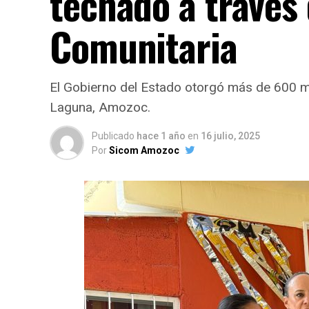
techado a través
Comunitaria
El Gobierno del Estado otorgó más de 600 m
Laguna, Amozoc.
Publicado
hace 1 año
en
16 julio, 2025
Por
Sicom Amozoc