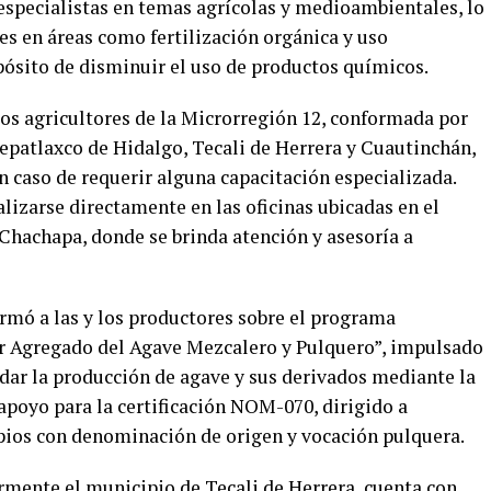
 especialistas en temas agrícolas y medioambientales, lo
es en áreas como fertilización orgánica y uso
pósito de disminuir el uso de productos químicos.
los agricultores de la Microrregión 12, conformada por
epatlaxco de Hidalgo, Tecali de Herrera y Cuautinchán,
en caso de requerir alguna capacitación especializada.
alizarse directamente en las oficinas ubicadas en el
 Chachapa, donde se brinda atención y asesoría a
rmó a las y los productores sobre el programa
 Agregado del Agave Mezcalero y Pulquero”, impulsado
ldar la producción de agave y sus derivados mediante la
poyo para la certificación NOM-070, dirigido a
pios con denominación de origen y vocación pulquera.
armente el municipio de Tecali de Herrera, cuenta con