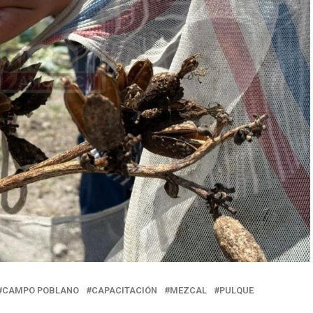
CAMPO POBLANO
CAPACITACIÓN
MEZCAL
PULQUE